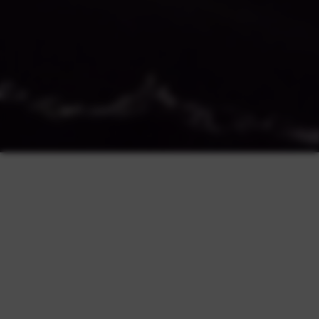
Yarınlarınız için
DEĞER
YARATIYORUZ
Temelleri 1985 yılına dayanan kuruluşumuz , onlarca
yıldır yüksek kalite ve güven anlayışı temelinde ticari
faaliyetlerini tüm hızıyla yürütmektedir.